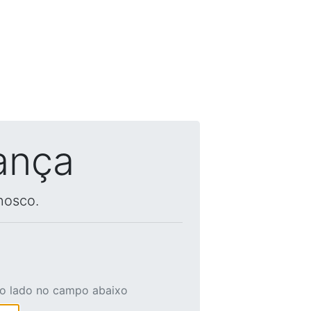
ança
nosco.
ao lado no campo abaixo