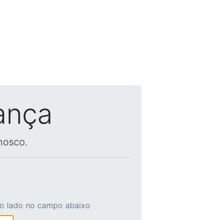
ança
nosco.
ao lado no campo abaixo