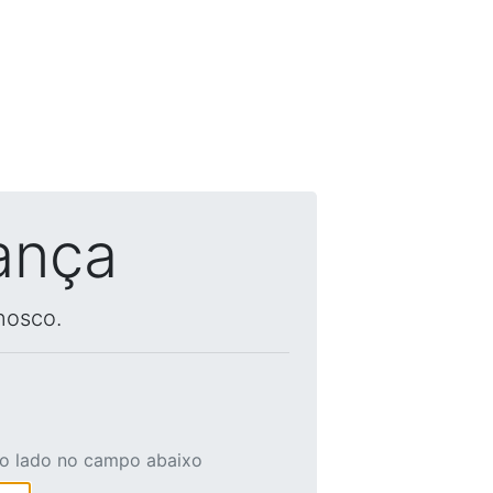
ança
nosco.
ao lado no campo abaixo