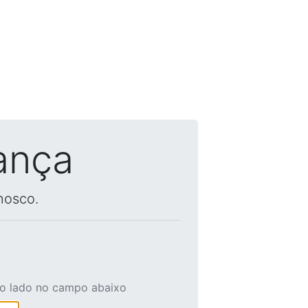
ança
nosco.
ao lado no campo abaixo