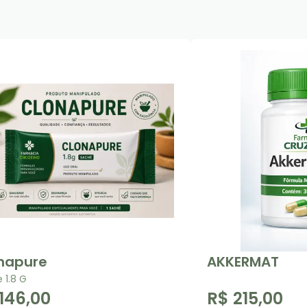
napure
AKKERMAT
 1.8 G
146,00
R$ 215,00