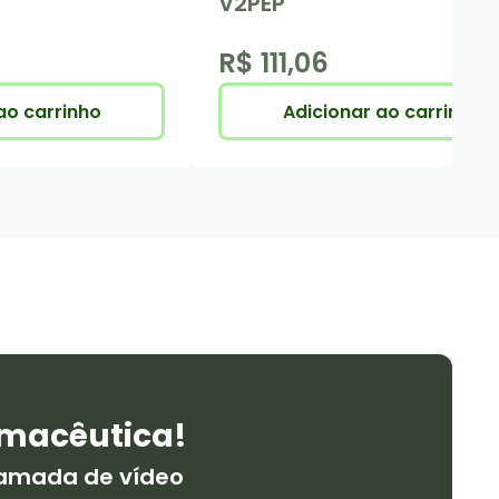
V2PEP
R$ 111,06
ao carrinho
Adicionar ao carrinho
macêutica!
hamada de vídeo