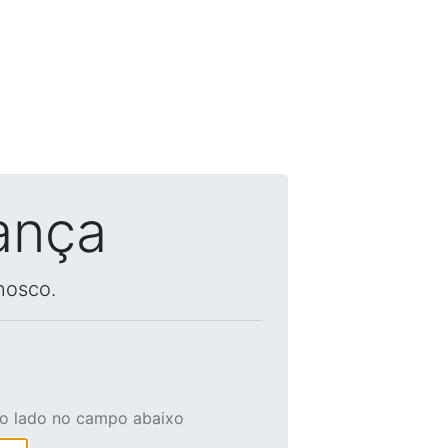
ança
nosco.
ao lado no campo abaixo