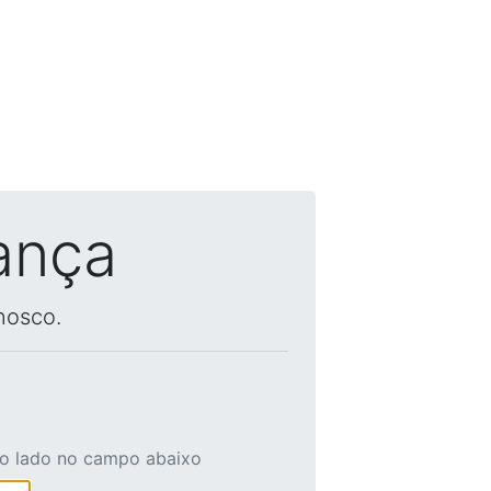
ança
nosco.
ao lado no campo abaixo