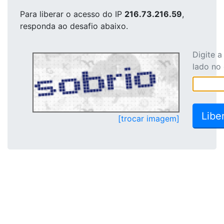
Para liberar o acesso
do IP
216.73.216.59
,
responda ao desafio abaixo.
Digite 
lado no
[trocar imagem]