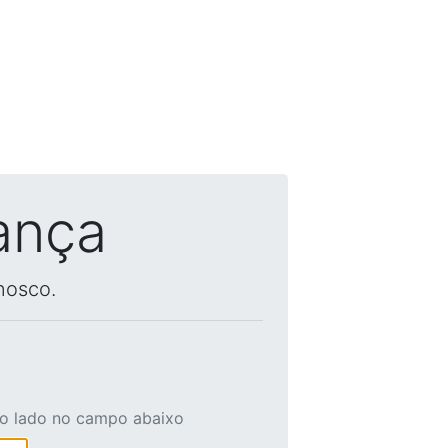
ança
nosco.
ao lado no campo abaixo