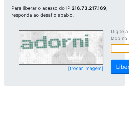
Para liberar o acesso
do IP
216.73.217.169
,
responda ao desafio abaixo.
Digite 
lado no
[trocar imagem]