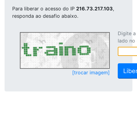
Para liberar o acesso
do IP
216.73.217.103
,
responda ao desafio abaixo.
Digite 
lado no
[trocar imagem]