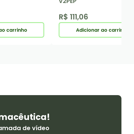
V2PEP
R$ 111,06
ao carrinho
Adicionar ao carrinho
macêutica!
hamada de vídeo