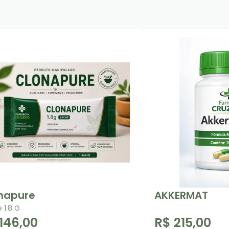
napure
AKKERMAT
 1.8 G
146,00
R$ 215,00