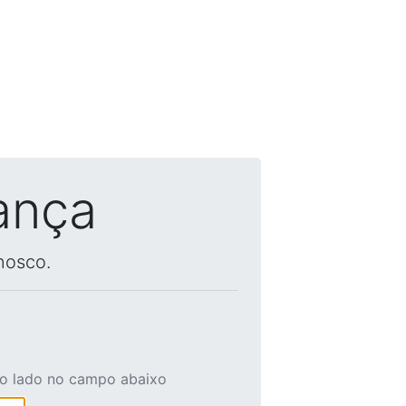
ança
nosco.
ao lado no campo abaixo