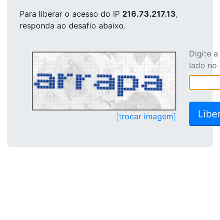
Para liberar o acesso
do IP
216.73.217.13
,
responda ao desafio abaixo.
Digite 
lado no
[trocar imagem]