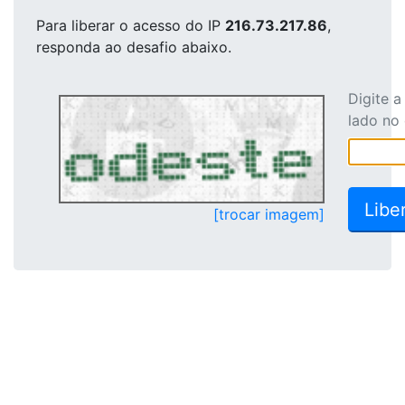
Para liberar o acesso
do IP
216.73.217.86
,
responda ao desafio abaixo.
Digite 
lado no
[trocar imagem]