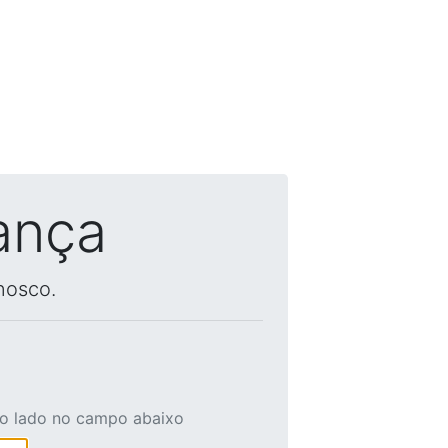
ança
nosco.
ao lado no campo abaixo