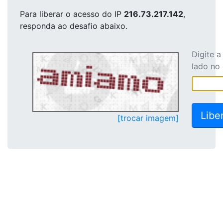
Para liberar o acesso
do IP
216.73.217.142
,
responda ao desafio abaixo.
Digite 
lado no
[trocar imagem]