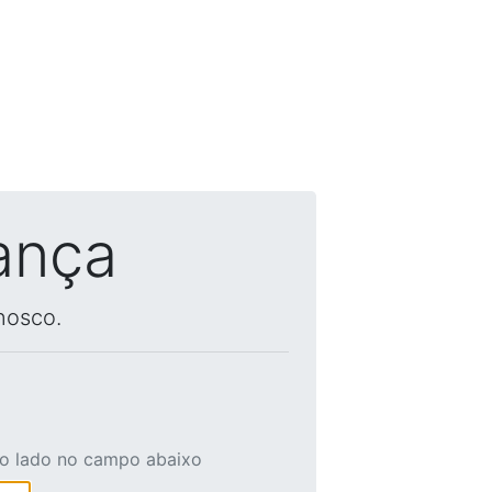
ança
nosco.
ao lado no campo abaixo