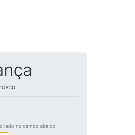
ança
nosco.
ao lado no campo abaixo