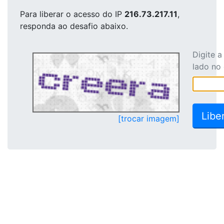
Para liberar o acesso
do IP
216.73.217.11
,
responda ao desafio abaixo.
Digite 
lado no
[trocar imagem]