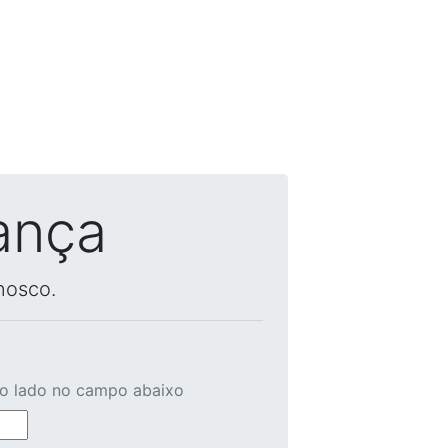
ança
nosco.
ao lado no campo abaixo