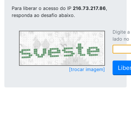
Para liberar o acesso
do IP
216.73.217.86
,
responda ao desafio abaixo.
Digite 
lado no
[trocar imagem]