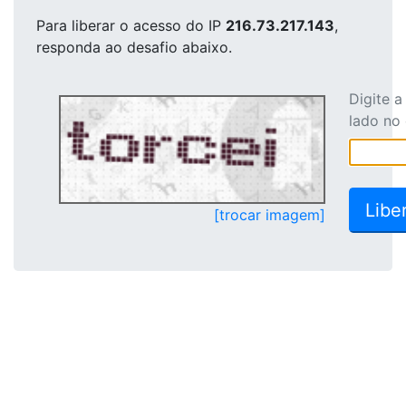
Para liberar o acesso
do IP
216.73.217.143
,
responda ao desafio abaixo.
Digite 
lado no
[trocar imagem]