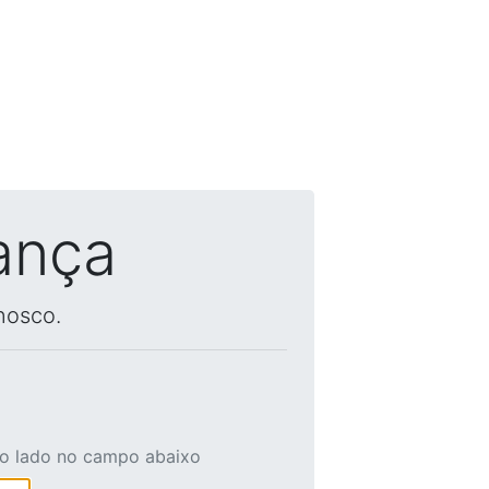
ança
nosco.
ao lado no campo abaixo