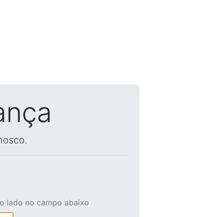
ança
nosco.
ao lado no campo abaixo