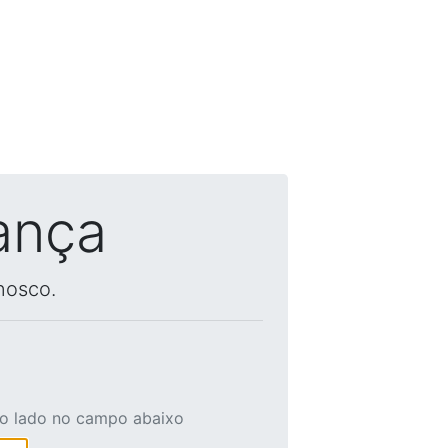
ança
nosco.
ao lado no campo abaixo